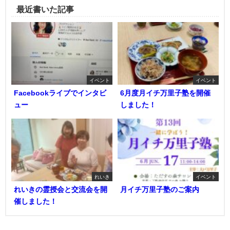
最近書いた記事
イベント
イベント
Facebookライブでインタビ
6月度月イチ万里子塾を開催
ュー
しました！
れいき
イベント
れいきの霊授会と交流会を開
月イチ万里子塾のご案内
催しました！