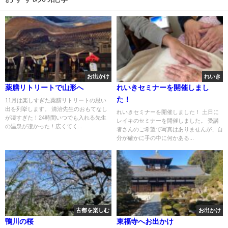
お出かけ
れいき
薬膳リトリートで山形へ
れいきセミナーを開催しまし
た！
11月は楽しすぎた薬膳リトリートの思い
出を列挙します。 清治先生のおもてなし
れいきセミナーを開催しました！ 土日に
が凄すぎた！24時間いつでも入れる先生
レイキのセミナーを開催しました。 受講
の温泉が凄かった！広くてく...
者さんのご希望で写真はありませんが、自
分が確かに手の中に何かある...
古都を楽しむ
お出かけ
鴨川の桜
東福寺へお出かけ