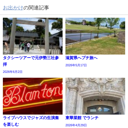
お出かけ
の関連記事
タクシーツアーで元伊勢三社参
滋賀県へプチ旅へ
拝
2026年5月17日
2026年6月2日
ライブハウスでジャズの生演奏
東華菜館 でランチ
を楽しむ
2026年4月29日