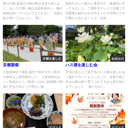
鴨川の桜 賀茂川の桜の咲き具合が気にな
気持ちのいい暖かい青空の日、東福寺に行
り、歩いての買い物は出町商店街へ。橋の
ってきました。丁度昨日テレビで京都三大
南側は咲いていたけどまだ少ない。北側は
涅槃図が紹介され今日までの３日間だけの
殆ど咲いてなかった。 買い...
公開だと知りましたが、以前...
古都を楽しむ
お出かけ
京都葵祭
ハス酒を楽しむ会
上賀茂神社で葵祭 曇空で凌ぎやすい昨日
宇治の友人に三室戸寺のハス酒を楽しむ会
の葵祭は上賀茂神社にて。 上賀茂神社は
に連れて行ってもらいました。本堂の前に
一ノ鳥居からニノ鳥居への白い砂利路の両
沢山の蓮が鉢で育てられて大きな花を咲か
側に芝生が広がって明るい感...
せていました。 蓮がきれい...
イベント
イベント