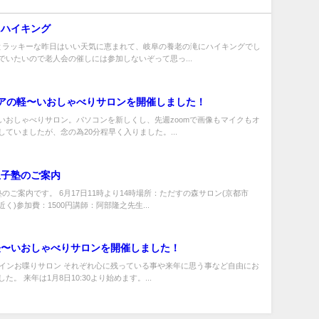
にハイキング
とラッキーな昨日はいい天気に恵まれて、岐阜の養老の滝にハイキングでし
でいたいので老人会の催しには参加しないぞって思っ...
アの軽〜いおしゃべりサロンを開催しました！
いおしゃべりサロン。パソコンを新しくし、先週zoomで画像もマイクもオ
していましたが、念の為20分程早く入りました。...
里子塾のご案内
のご案内です。 6月17日11時より14時場所：ただすの森サロン(京都市
く)参加費：1500円講師：阿部隆之先生...
軽〜いおしゃべりサロンを開催しました！
ラインお喋りサロン それぞれ心に残っている事や来年に思う事など自由にお
た。 来年は1月8日10:30より始めます。...