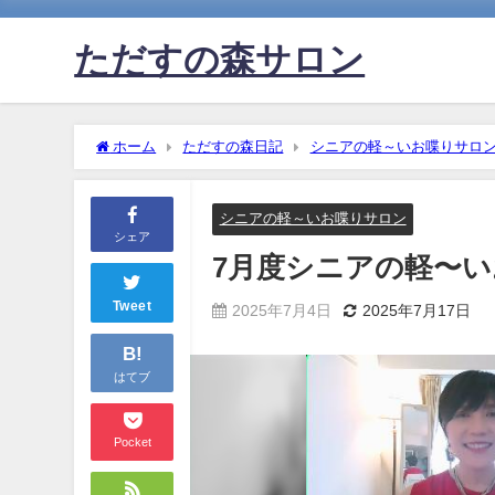
ただすの森サロン
ホーム
ただすの森日記
シニアの軽～いお喋りサロ
シニアの軽～いお喋りサロン
シェア
7月度シニアの軽〜
Tweet
2025年7月4日
2025年7月17日
B!
はてブ
Pocket