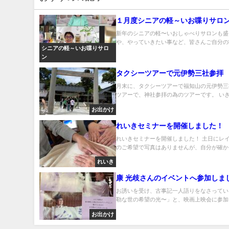
１月度シニアの軽～いお喋りサロ
新年のシニアの軽〜いおしゃべりサロンも盛
や、やっていきたい事など、皆さんご自分の状
シニアの軽～いお喋りサロ
ン
タクシーツアーで元伊勢三社参拝
月末に、タクシーツアーで福知山の元伊勢三
ツアーで、神社参拝の為のツアーです。 いきな
お出かけ
れいきセミナーを開催しました！
れいきセミナーを開催しました！ 土日にレ
のご希望で写真はありませんが、自分が確かに
れいき
康 光歧さんのイベントへ参加しま
お誘いを受け、古事記一人語りをなさってい
勒な世の希望の光〜」と、映画上映会に参加して
お出かけ