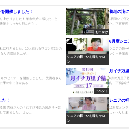
ンを開催しました！
養老の滝
り上がりました！ 年末年始に感じたこと
1日違いで何
況をしっかり観ながら...
た。正直現役
お出かけ
6月度シニ
社に行きました。10人乗れるワゴン車2台の
シニアの軽〜
りの階段を上が...
ッケーを確認
シニアの軽～いお喋りサロ
ン
月イチ万
イキのセミナーを開催しました。 受講者さん
6月の万里子塾
手の中に何かある...
内 下鴨神社近
イベント
した！
シニアの
る康 光歧さんの「むすひ神話の国創り〜弥
12月度オン
来ました。 よか...
しゃべりしまし
シニアの軽～いお喋りサロ
ン