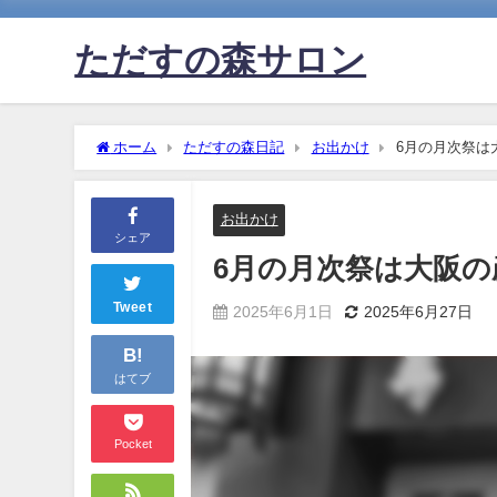
ただすの森サロン
ホーム
ただすの森日記
お出かけ
6月の月次祭は
お出かけ
シェア
6月の月次祭は大阪
Tweet
2025年6月1日
2025年6月27日
B!
はてブ
Pocket