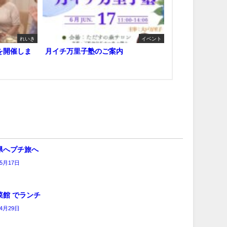
れいき
イベント
を開催しま
月イチ万里子塾のご案内
県へプチ旅へ
年5月17日
菜館 でランチ
年4月29日