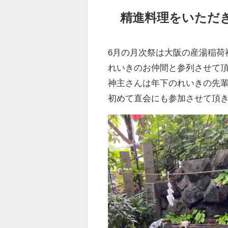
精進料理をいただ
6月の月次祭は大阪の産湯稲荷
れいきのお仲間と参列させて
神主さんは年下のれいきの先
初めて直会にも参加させて頂