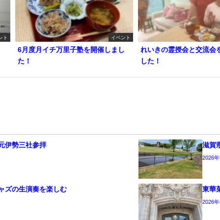
ント
イベント
6月度月イチ万里子塾を開催しまし
れいきの霊授会と交流会
た！
した！
元伊勢三社参拝
滋賀
2026
ャズの生演奏を楽しむ
東華
2026