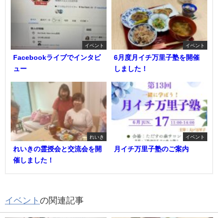
イベント
イベント
Facebookライブでインタビ
6月度月イチ万里子塾を開催
ュー
しました！
れいき
イベント
れいきの霊授会と交流会を開
月イチ万里子塾のご案内
催しました！
イベント
の関連記事