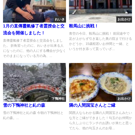
れいき
お出かけ
1月の直傳靈氣修了者霊授会と交
鞍馬山に挑戦！
流会を開催しました！
青空の今日、鞍馬山に挑戦！ 前回途中で
足が上がらず引き返した奥の院まで行ける
直傳靈氣修了者霊授会と交流会をしまし
かどうか、15歳程若いお仲間と一緒、と
た。 折角習ったのに、れいきが出来る人
いうか付き添って貰っていざ...
になったのに、他の人にする機会が少なく
そのままになっている方の為、...
下鴨神社
お出かけ
雪の下鴨神社と糺の森
隣の人間国宝さんとご縁
雪の下鴨神社と糺の森 今朝の下鴨神社と
関西人ならわかる隣の人間国宝さんみたい
糺の森。...
な方とご縁ができました！勾玉のお仲間か
ら久しぶりにランチのお誘いが来たと思っ
てたら、他の勾玉さんのお母...