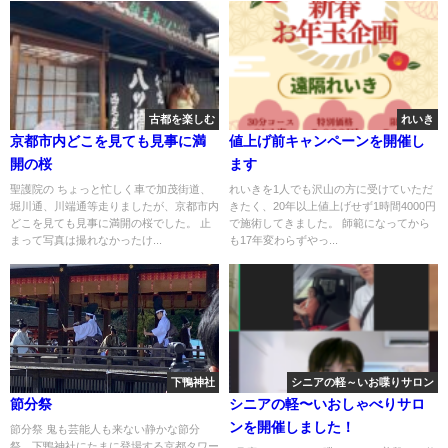
古都を楽しむ
れいき
京都市内どこを見ても見事に満
値上げ前キャンペーンを開催し
開の桜
ます
聖護院の ちょっと忙しく車で加茂街道、
れいきを1人でも沢山の方に受けていただ
堀川通、川端通等走りましたが、京都市内
きたく、20年以上値上げせず1時間4000円
どこを見ても見事に満開の桜でした。 止
で施術してきました。 師範になってから
まって写真は撮れなかったけ...
も17年変わらずやっ...
下鴨神社
シニアの軽～いお喋りサロン
節分祭
シニアの軽〜いおしゃべりサロ
ンを開催しました！
節分祭 鬼も芸能人も来ない静かな節分
祭。下鴨神社にたまに登場する京都タワー