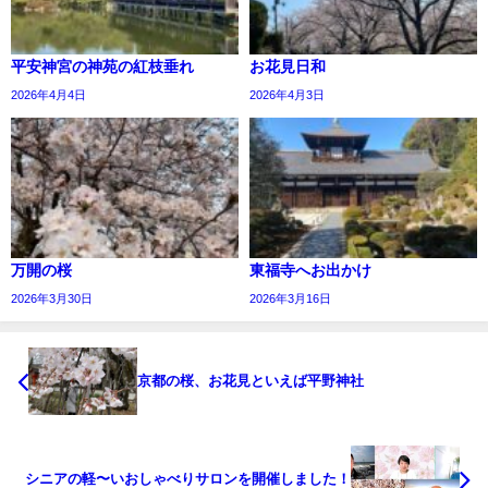
平安神宮の神苑の紅枝垂れ
お花見日和
2026年4月4日
2026年4月3日
万開の桜
東福寺へお出かけ
2026年3月30日
2026年3月16日
京都の桜、お花見といえば平野神社
シニアの軽〜いおしゃべりサロンを開催しました！