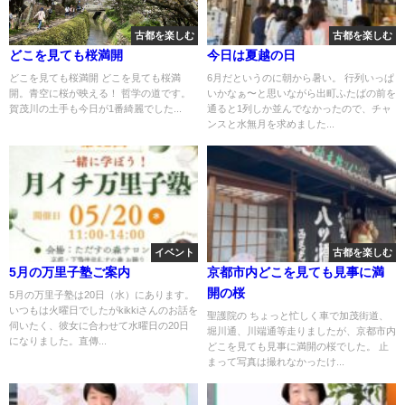
古都を楽しむ
古都を楽しむ
どこを見ても桜満開
今日は夏越の日
どこを見ても桜満開 どこを見ても桜満
6月だというのに朝から暑い。 行列いっぱ
開。青空に桜が映える！ 哲学の道です。
いかなぁ〜と思いながら出町ふたばの前を
賀茂川の土手も今日が1番綺麗でした...
通ると1列しか並んでなかったので、チャ
ンスと水無月を求めました...
イベント
古都を楽しむ
5月の万里子塾ご案内
京都市内どこを見ても見事に満
開の桜
5月の万里子塾は20日（水）にあります。
いつもは火曜日でしたがkikkiさんのお話を
聖護院の ちょっと忙しく車で加茂街道、
伺いたく、彼女に合わせて水曜日の20日
堀川通、川端通等走りましたが、京都市内
になりました。直傳...
どこを見ても見事に満開の桜でした。 止
まって写真は撮れなかったけ...