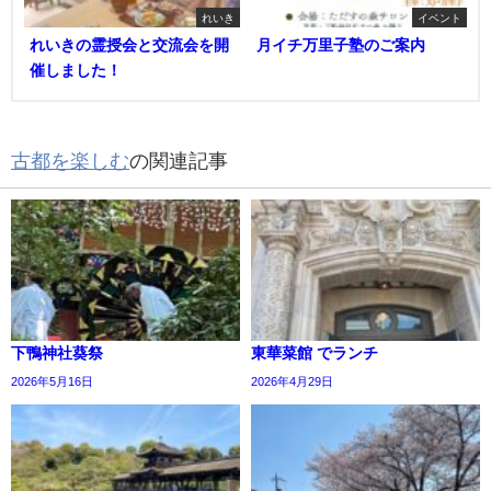
れいき
イベント
れいきの霊授会と交流会を開
月イチ万里子塾のご案内
催しました！
古都を楽しむ
の関連記事
下鴨神社葵祭
東華菜館 でランチ
2026年5月16日
2026年4月29日