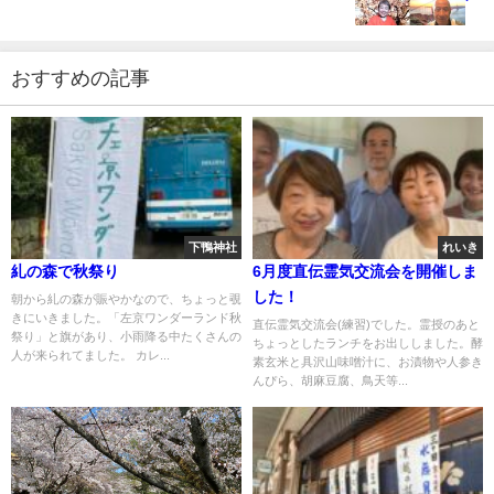
おすすめの記事
下鴨神社
れいき
糺の森で秋祭り
6月度直伝霊気交流会を開催しま
した！
朝から糺の森が賑やかなので、ちょっと覗
きにいきました。「左京ワンダーランド秋
直伝霊気交流会(練習)でした。霊授のあと
祭り」と旗があり、小雨降る中たくさんの
ちょっとしたランチをお出ししました。酵
人が来られてました。 カレ...
素玄米と具沢山味噌汁に、お漬物や人参き
んぴら、胡麻豆腐、鳥天等...