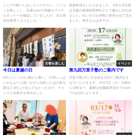
シニアの軽〜いおしゃべりサロン。パソコ
精進料理をいただきました。 6月の月次祭
ンを新しくし、先週zoomで画像もマイク
は大阪の産湯稲荷神社さんで厳かに行われ
もオッケーを確認していましたが、念の為
ました。れいきのお仲間と参列させて頂き
20分程早く入りました。...
ました。神主さんは年下の...
古都を楽しむ
イベント
今日は夏越の日
第九回万里子塾のご案内です
6月だというのに朝から暑い。 行列いっぱ
万里子塾1月に引き続き2月のご案内をさ
いかなぁ〜と思いながら出町ふたばの前を
せていただきます。2月17日（火）11時か
通ると1列しか並んでなかったので、チャ
ら14時まで、講師は佐藤路恵先生でzoom
ンスと水無月を求めました...
でのお話になります...