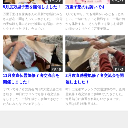
イベント
イベント
5月度万里子塾を開催しました！
万里子塾のお誘いです
万里子塾は企保美さんの最新のお話にみな
1人でも幸せ。でも仲間がいるともっと楽
さん熱心に聞き入ってられました。ご自分
しい。一緒にちょっと挑戦する。一緒に何
の実体験を元にされた波動のお話は、わか
かを体験する。 そんな日々を楽しむ練習
りやすかったです。今までの...
の場をつくりたくて万里子塾...
れいき
れいき
11月度直伝霊気修了者交流会を
2月度直傳靈氣修了者交流会を開
開催しました！
催しました！
サロンで修了者交流会 9日の大交流会に引
昨日は京都マラソンの交通規制の中、直傳
き続き、10日にサロンでも修了者交流会
靈氣修了者交流会に参加いただきました。
をしました。一部午後から参加できなかっ
毎月熱心に復習され嬉しいかぎりです。
た方にみんなでシェアしな...
次回は3月16日(日)13...