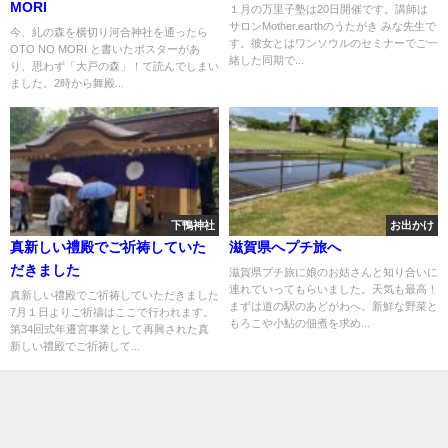
MORI
１月の万里子塾は20日開催です。講師は
サロンMother.earthのうたがき みな先生で
今、糺の森を横切り河合神社を通ったら
す。彼女とはワンソウルのセミナーでご一
OTO NO MORI と書いたポスターがあ
緒した同期で...
り、思わず「大戸の森」！て読んでしまい
ました。2時から舞殿...
下鴨神社
お出かけ
真新しい禮殿でご祈祷していた
滋賀県へプチ旅へ
だきました
滋賀県プチ旅に娘のお姑さんと知り合いに
連れていってもらいました。天気も最高！
真新しい禮殿でご祈祷していただきました
まずは道の駅のあどがわへ。新鮮な野菜と
7月１日よりご祈禱はここで行われます。
もろこや小鮎の佃煮を求め...
第34回式年遷宮事業として再興された真
新しい禮殿でご祈祷して...