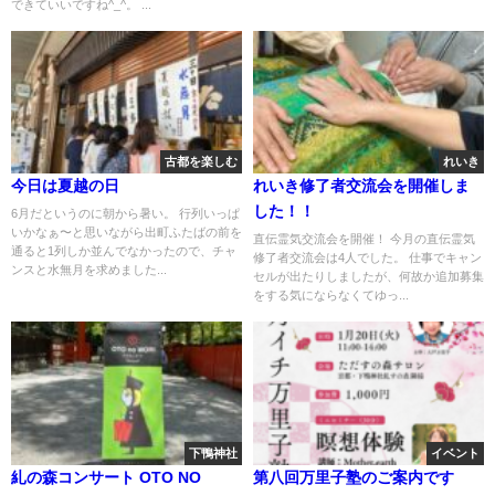
できていいですね^_^。 ...
古都を楽しむ
れいき
今日は夏越の日
れいき修了者交流会を開催しま
した！！
6月だというのに朝から暑い。 行列いっぱ
いかなぁ〜と思いながら出町ふたばの前を
直伝霊気交流会を開催！ 今月の直伝霊気
通ると1列しか並んでなかったので、チャ
修了者交流会は4人でした。 仕事でキャン
ンスと水無月を求めました...
セルが出たりしましたが、何故か追加募集
をする気にならなくてゆっ...
下鴨神社
イベント
糺の森コンサート OTO NO
第八回万里子塾のご案内です