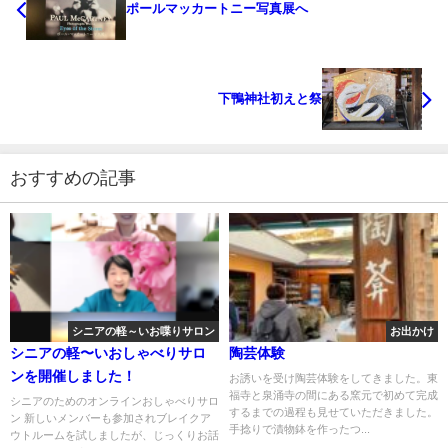
ポールマッカートニー写真展へ
下鴨神社初えと祭
おすすめの記事
シニアの軽～いお喋りサロン
お出かけ
シニアの軽〜いおしゃべりサロ
陶芸体験
ンを開催しました！
お誘いを受け陶芸体験をしてきました。東
福寺と泉涌寺の間にある窯元で初めて完成
シニアのためのオンラインおしゃべりサロ
するまでの過程も見せていただきました。
ン 新しいメンバーも参加されブレイクア
手捻りで漬物鉢を作ったつ...
ウトルームを試しましたが、じっくりお話