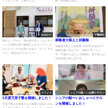
ていましたが、工事中とケ...
師：阿部隆之先生...
お出かけ
下鴨神社
崇敬者大祭えと祈願祭
懐かしい方から、我が家の近くにホメオパ
シーの仲間が食べ物屋さんをオープンした
崇敬者大祭えと祈願祭 10月半ば15日の下
からとランチのお誘いがあり、行ってきま
鴨神社盛り沢山です。10時〜手づくり
した。 彼女はホメオパシー...
市、午後からは(えと祈願祭)。個人的には
石見神楽が楽しみです。...
イベント
シニアの軽～いお喋りサロン
5月度万里子塾を開催しました！
シニアの軽〜いおしゃべりサロ
ンを開催しました！
万里子塾は企保美さんの最新のお話にみな