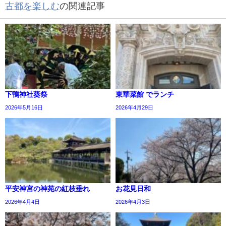
古都を楽しむ
の関連記事
下鴨神社葵祭
東華菜館 でランチ
2026年5月16日
2026年4月29日
平安神宮の神苑の紅枝垂れ
お花見日和
2026年4月4日
2026年4月3日