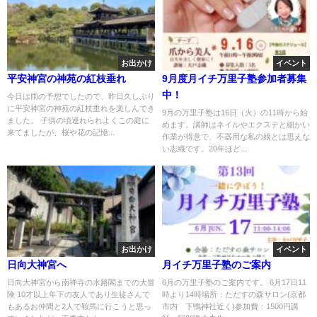
お出かけ
イベント
平安神宮の神苑の紅枝垂れ
9月度月イチ万里子塾参加者募集
中！
今日は雨の予想でしたので、昨日久しぶり
に平安神宮の神苑の紅枝垂れを楽しんでき
9月の万里子塾は16日（火）の11時から始
ました。 子供の頃連れられよくこの庭に
めます。講師はネイルやエクステと細かい
来てましたが、桜や花の記憶...
作業が得意で、不器用な私の娘とは思えな
い志織です。20年ほど...
お出かけ
イベント
日向大神宮へ
月イチ万里子塾のご案内
日向大神宮から南禅寺の水路閣までの大冒
6月の万里子塾のご案内です。 6月17日11
険 10才以上年下の友人であり生徒さんで
時より14時場所：ただすの森サロン(京都
もあるお仲間と2人で鞍馬に行こうと思っ
市内 下鴨神社近く)参加費：1500円講