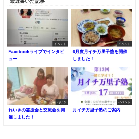
最近書いた記事
イベント
イベント
Facebookライブでインタビ
6月度月イチ万里子塾を開催
ュー
しました！
れいき
イベント
れいきの霊授会と交流会を開
月イチ万里子塾のご案内
催しました！