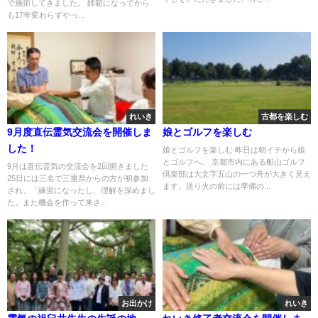
で施術してきました。 師範になってから
も17年変わらずやっ...
れいき
古都を楽しむ
9月度直伝霊気交流会を開催しま
娘とゴルフを楽しむ
した！
娘とゴルフを楽しむ 昨日は朝イチから娘
とゴルフへ。 京都市内にある船山ゴルフ
9月は直伝霊気の交流会を2回開きました
倶楽部は大文字五山の一つ舟が大きく見え
25日には三名で三重県からの方が初参加
ます。送り火の前には準備の...
され、「練習になったし、理解を深めまし
た。また機会を作って来さ...
お出かけ
れいき