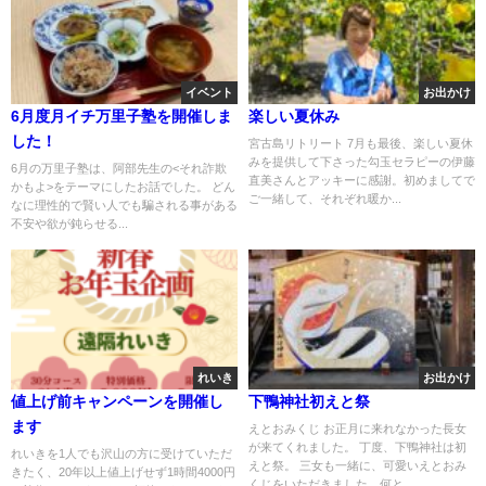
イベント
お出かけ
6月度月イチ万里子塾を開催しま
楽しい夏休み
した！
宮古島リトリート 7月も最後、楽しい夏休
みを提供して下さった勾玉セラピーの伊藤
6月の万里子塾は、阿部先生の<それ詐欺
直美さんとアッキーに感謝。初めましてで
かもよ>をテーマにしたお話でした。 どん
ご一緒して、それぞれ暖か...
なに理性的で賢い人でも騙される事がある
不安や欲が鈍らせる...
れいき
お出かけ
値上げ前キャンペーンを開催し
下鴨神社初えと祭
ます
えとおみくじ お正月に来れなかった長女
が来てくれました。 丁度、下鴨神社は初
れいきを1人でも沢山の方に受けていただ
えと祭。 三女も一緒に、可愛いえとおみ
きたく、20年以上値上げせず1時間4000円
くじをいただきました。何と...