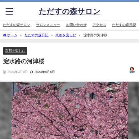
ただすの森サロン
ただすの森サロン
サロンメニュー
お問い合わせ
アクセス
ただすの森日記
ホーム
ただすの森日記
京都を楽しむ
淀水路の河津桜
京都を楽しむ
淀水路の河津桜
2024年3月8日
2024年8月6日