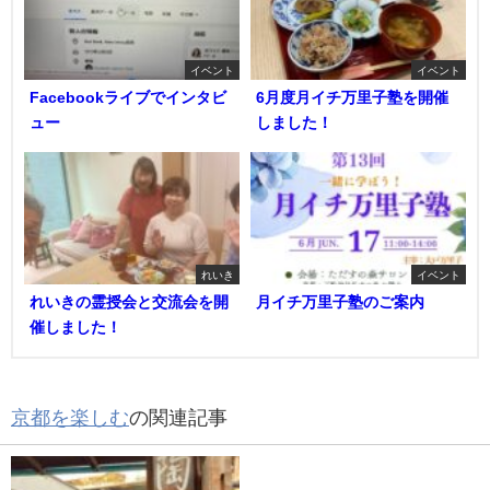
イベント
イベント
Facebookライブでインタビ
6月度月イチ万里子塾を開催
ュー
しました！
れいき
イベント
れいきの霊授会と交流会を開
月イチ万里子塾のご案内
催しました！
京都を楽しむ
の関連記事